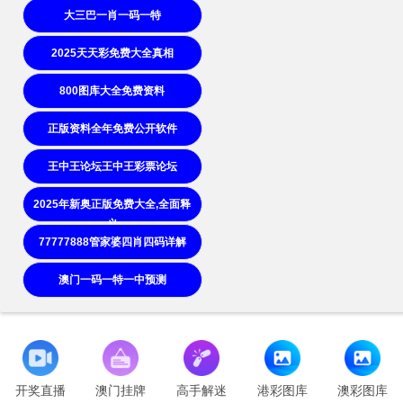
大三巴一肖一码一特
2025天天彩免费大全真相
800图库大全免费资料
正版资料全年免费公开软件
王中王论坛王中王彩票论坛
2025年新奥正版免费大全,全面释
义
77777888管家婆四肖四码详解
澳门一码一特一中预测
开奖直播
澳门挂牌
高手解迷
港彩图库
澳彩图库