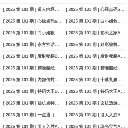
[ 2025 第 101 期 ] 道人内经（新图）
[ 2025 第 101 期 ] 心经点码b（新图）
[ 2025 第 101 期 ] 心经点码a（新图）
[ 2025 第 101 期 ] 白小姐救世民B（新图）
[ 2025 第 101 期 ] 白小姐救世民A（新图）
[ 2025 第 101 期 ] 彩民之家A（新图）
[ 2025 第 101 期 ] 东方神话（新图）
[ 2025 第 101 期 ] 赌彩曾机（新图）
[ 2025 第 101 期 ] 发财秘籍B（新图）
[ 2025 第 101 期 ] 发财秘籍A（新图）
[ 2025 第 101 期 ] 精准赌经报B（新图）
[ 2025 第 101 期 ] 精准赌经报A（新图）
[ 2025 第 101 期 ] 内部信封料（新图）
[ 2025 第 101 期 ] 十赌九羸（新图）
[ 2025 第 101 期 ] 特码大王B（新图）
[ 2025 第 101 期 ] 特码大王A（新图）
[ 2025 第 101 期 ] 仙机点特（新图）
[ 2025 第 101 期 ] 玄机透漏（新图）
[ 2025 第 101 期 ] 一点通（新图）
[ 2025 第 101 期 ] 引人入胜A（新图）
[ 2025 第 101 期 ] 引人入胜A（新图）
[ 2025 第 101 期 ] 珠光宝气A（新图）