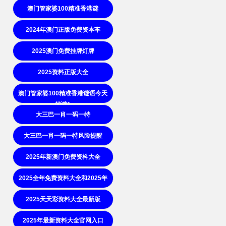
澳门管家婆100精准香港谜
2024年澳门正版免费资本车
2025澳门免费挂牌灯牌
2025资料正版大全
澳门管家婆100精准香港谜语今天
的谜1
大三巴一肖一码一特
大三巴一肖一码一特风险提醒
2025年新澳门免费资枓大全
2025全年免费资料大全和2025年
2025天天彩资料大全最新版
2025年最新资料大全官网入口