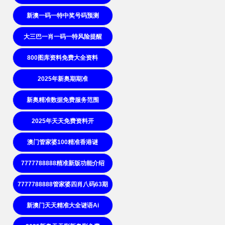
新澳一码一特中奖号码预测
大三巴一肖一码一特风险提醒
800图库资料免费大全资料
2025年新奥期期准
新奥精准数据免费服务范围
2025年天天免费资料开
澳门管家婆100精准香港谜
7777788888精准新版功能介绍
7777788888管家婆四肖八码63期
新澳门天天精准大全谜语Ai