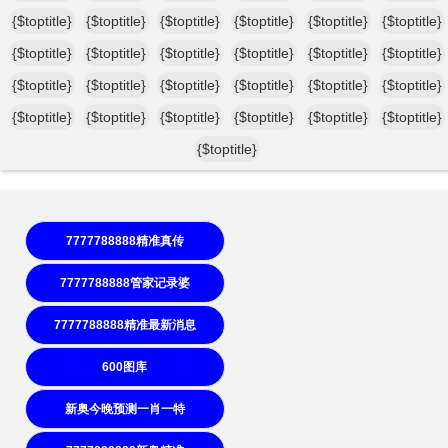
{$toptitle}
{$toptitle}
{$toptitle}
{$toptitle}
{$toptitle}
{$toptitle}
{$toptitle}
{$toptitle}
{$toptitle}
{$toptitle}
{$toptitle}
{$toptitle}
{$toptitle}
{$toptitle}
{$toptitle}
{$toptitle}
{$toptitle}
{$toptitle}
{$toptitle}
{$toptitle}
{$toptitle}
{$toptitle}
{$toptitle}
{$toptitle}
{$toptitle}
7777788888精准真传
7777788888管家记录婆
7777788888精准最新消息
600图库
新奥今晚预测一肖一特