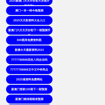
2025新澳门天天开好彩大乐透开
奖号码1
澳门一肖一特今晚预测
2025天天彩资料大全入口
新澳门六天天开好彩下一期预测手
机
600图库免费资料图
新澳今天最新资料2024
7777788888四肖八码合法吗
77777788888王中王中特亮点
2025港资料免费网站
新澳门管家100期下一期预测
新澳门精准期期准预测