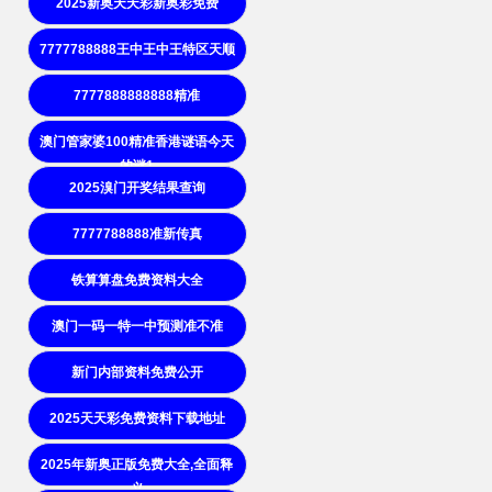
2025新奥天天彩新奥彩免费
7777788888王中王中王特区天顺
7777888888888精准
澳门管家婆100精准香港谜语今天
的谜1
2025溴门开奖结果查询
7777788888准新传真
铁算算盘免费资料大全
澳门一码一特一中预测准不准
新门内部资料免费公开
2025天天彩免费资料下载地址
2025年新奥正版免费大全,全面释
义