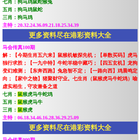
七肖：狗马鸡鼠蛇猴兔
五肖：狗马鸡鼠蛇
三肖：狗马鸡
主特：20.32.24.36.09.21.18.25.34.39
更多资料尽在港彩资料大全
马会传真100期
解：【今期生肖五六来】鼠猴机敏探先机；【单数买码】虎马
独行求胜；【一九中特】牛蛇羊稳中藏巧；【四五玄机】龙狗
变幻难测；【东奔西跑】兔急智不定；【一路向西】鸡晨鸣定
向；【家中之物】猪聚财守业。七生肖（鼠猴虎马牛蛇鸡）喻
虚实相生，守攻兼备之道
七肖：
鼠
猴虎马牛蛇鸡
五肖：
鼠
猴虎马牛
三肖：
鼠
猴虎
主特：06.18.34.46.16.28.36.29.25.09
更多资料尽在港彩资料大全
马会传真099期