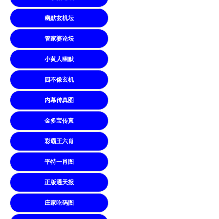
幽默玄机坛
管家婆论坛
小黄人幽默
四不像玄机
内幕传真图
金多宝传真
彩霸王六肖
平特一肖图
正版通天报
庄家吃码图