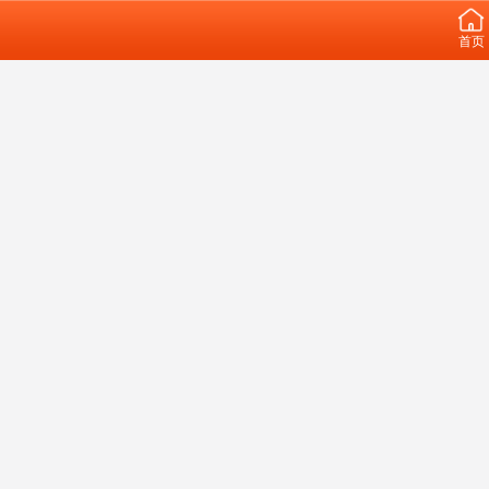
全站标签云
首页