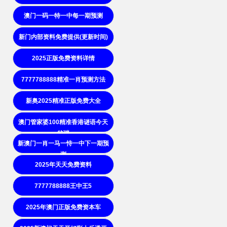
澳门一码一特一中每一期预测
新门内部资料免费提供(更新时间)
2025正版免费资料详情
7777788888精准一肖预测方法
新奥2025精准正版免费大全
澳门管家婆100精准香港谜语今天
的谜
新澳门一肖一马一恃一中下一期预
测
2025年天天免费资料
7777788888王中王5
2025年澳门正版免费资本车