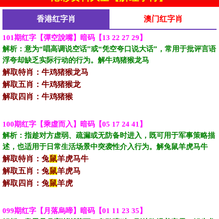
香港红字肖
澳门红字肖
101期红字【彈空說嘴】暗码【13 22 27 29】
解析：意为“唱高调说空话”或“凭空夸口说大话”，常用于批评言语
浮夸却缺乏实际行动的行为。解牛鸡猪猴龙马
解取特肖：牛鸡猪猴龙马
解取五肖：牛鸡猪猴龙
解取四肖：牛鸡猪猴
100期红字【乘虛而入】暗码【05 17 24 41】
解析：指趁对方虚弱、疏漏或无防备时进入，既可用于军事策略描
述，也适用于日常生活场景中突袭性介入行为。解兔鼠羊虎马牛
解取特肖：兔
鼠
羊虎马牛
解取五肖：兔
鼠
羊虎马
解取四肖：兔
鼠
羊虎
099期红字【月落烏啼】暗码【01 11 23 35】