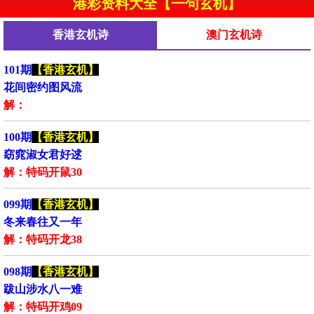
港彩资料大全【一句玄机】
香港玄机诗
澳门玄机诗
101期
【香港玄机】
花间密约图风流
解：
100期
【香港玄机】
窈窕淑女君好逑
解：特码开鼠30
099期
【香港玄机】
冬来春往又一年
解：特码开龙38
098期
【香港玄机】
跋山涉水八一难
解：特码开鸡09