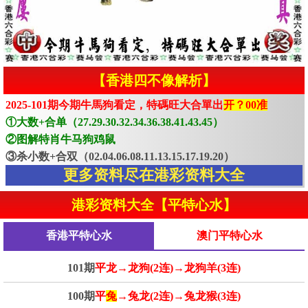
【香港四不像解析】
2025-101期今期牛馬狗看定，特碼旺大合單出
开？00准
①大数+合单（27.29.30.32.34.36.38.41.43.45）
②图解特肖牛马狗鸡鼠
③杀小数+合双（02.04.06.08.11.13.15.17.19.20）
更多资料尽在港彩资料大全
港彩资料大全【平特心水】
香港平特心水
澳门平特心水
101期
平龙→龙狗(2连)→龙狗羊(3连)
100期
平
兔
→兔龙(2连)→兔龙猴(3连)